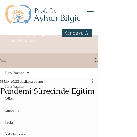
Prof. Dr.
Ayhan Bilgiç
Randevu Al
Hemen online randevu
alabilirsiniz...
Yazı
Tüm Yazılar
18 May 2021
2 dakikada okunur
Tüm Yazılar
Pandemi Sürecinde Eğitim
Otizm
Pandemi
İlaçlar
Psikoterapiler