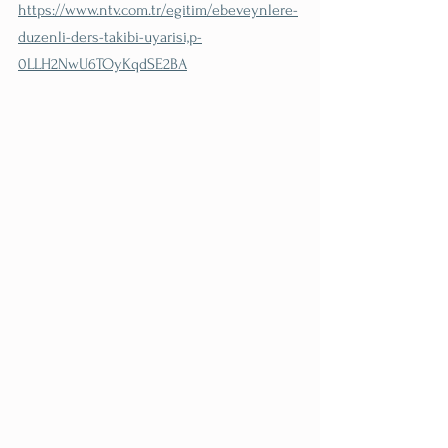
https://www.ntv.com.tr/egitim/ebeveynlere-
duzenli-ders-takibi-uyarisi,p-
0LLH2NwU6TOyKqdSE2BA